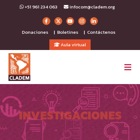
+51 961 234 063
infocom@cladem.org
Donaciones
Boletines
Contáctenos
|
|
Aula virtual
INVESTIGACIONES