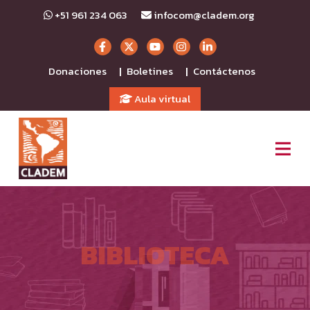
+51 961 234 063
infocom@cladem.org
Donaciones
Boletines
Contáctenos
|
|
Aula virtual
BIBLIOTECA