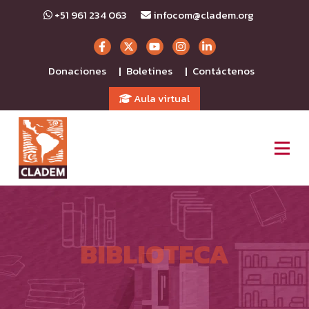
+51 961 234 063
infocom@cladem.org
Donaciones
Boletines
Contáctenos
|
|
Aula virtual
BIBLIOTECA