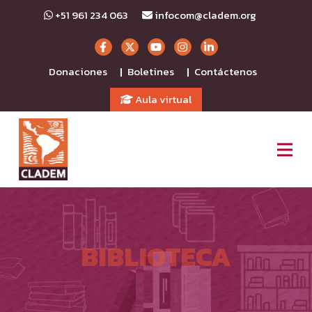
+51 961 234 063
infocom@cladem.org
Donaciones
Boletines
Contáctenos
|
|
Aula virtual
BIBLIOTECA